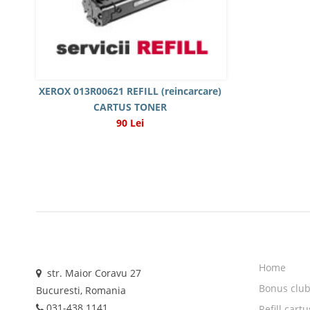
XEROX 013R00621 REFILL (reincarcare)
CARTUS TONER
90 Lei
Home
str. Maior Coravu 27
Bonus clu
Bucuresti, Romania
031-438.1141
Refill cart