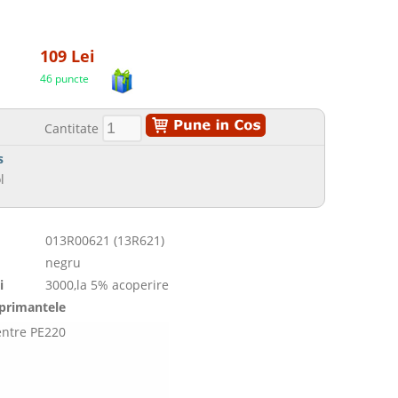
109 Lei
46 puncte
Cantitate
s
l
013R00621 (13R621)
negru
i
3000,la 5% acoperire
mprimantele
ntre PE220