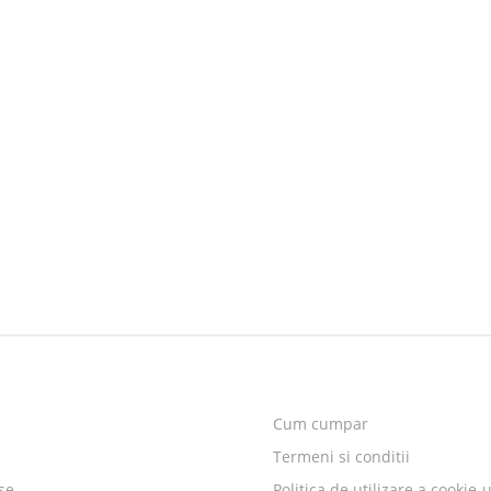
Cum cumpar
b
Termeni si conditii
use
Politica de utilizare a cookie-u