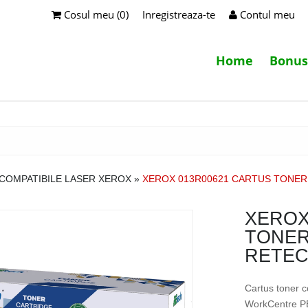
Cosul meu (0)
Inregistreaza-te
Contul meu
Home
Bonus
COMPATIBILE LASER XEROX
»
XEROX 013R00621 CARTUS TONER
XEROX
TONER
RETE
Cartus toner c
WorkCentre P