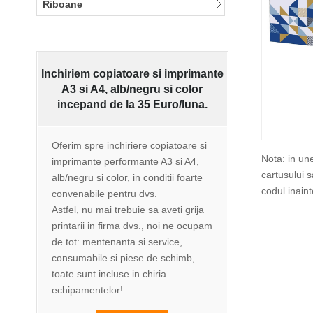
Riboane
Inchiriem copiatoare si imprimante
A3 si A4, alb/negru si color
incepand de la
35 Euro/luna
.
Oferim spre inchiriere copiatoare si
Nota: in un
imprimante performante A3 si A4,
cartusului 
alb/negru si color, in conditii foarte
codul inain
convenabile pentru dvs.
Astfel, nu mai trebuie sa aveti grija
printarii in firma dvs., noi ne ocupam
de tot: mentenanta si service,
consumabile si piese de schimb,
toate sunt incluse in chiria
echipamentelor!