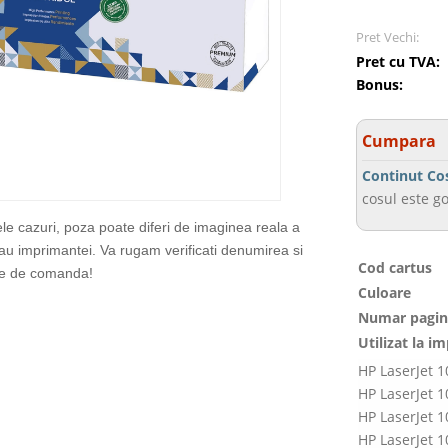
Pret Vechi:
Pret cu TVA:
Bonus:
Cumpara
Continut Co
cosul este go
ele cazuri, poza poate diferi de imaginea reala a
sau imprimantei. Va rugam verificati denumirea si
Cod cartus
te de comanda!
Culoare
Numar pagin
Utilizat la i
HP LaserJet 
HP LaserJet 
HP LaserJet 
HP LaserJet 